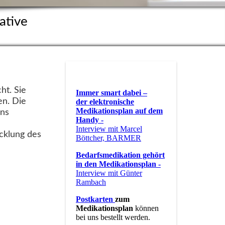
ative
ht. Sie
Immer smart dabei –
en. Die
der elektronische
Medikationsplan auf dem
ans
Handy -
Interview mit Marcel
cklung des
Böttcher, BARMER
Bedarfsmedikation gehört
in den Medikationsplan
-
Interview mit Günter
Rambach
Postkarten
zum
Medikationsplan
können
bei uns bestellt werden.