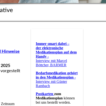
ative
Immer smart dabei –
der elektronische
nd Hinweise
Medikationsplan auf dem
Handy -
Interview mit Marcel
Böttcher, BARMER
g 2025
orgestellt
Bedarfsmedikation gehört
in den Medikationsplan
-
Interview mit Günter
Rambach
Postkarten
zum
Medikationsplan
können
bei uns bestellt werden.
 Zeitraum