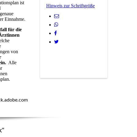
tionsplan ist
Hinweis zur Schriftgröße
l
 genaue
der Einnahme.
all für die
Ärztinnen
elche
e
ungen von
r
ein.
Alle
hr
inen
splan.
ck.adobe.com
k"